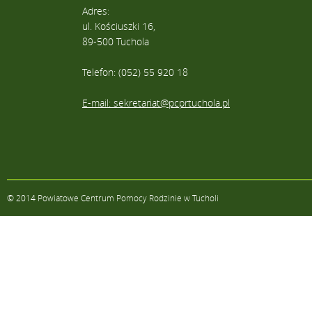
Adres:
ul. Kościuszki 16,
89-500 Tuchola
Telefon: (052) 55 920 18
E-mail: sekretariat@pcprtuchola.pl
© 2014 Powiatowe Centrum Pomocy Rodzinie w Tucholi