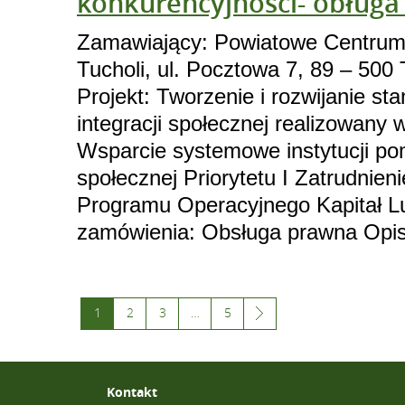
konkurencyjności- obług
Zamawiający: Powiatowe Centrum
Tucholi, ul. Pocztowa 7, 89 – 500 
Projekt: Tworzenie i rozwijanie s
integracji społecznej realizowany 
Wsparcie systemowe instytucji pom
społecznej Priorytetu I Zatrudnieni
Programu Operacyjnego Kapitał L
zamówienia: Obsługa prawna Opis
1
2
3
…
5
Kontakt