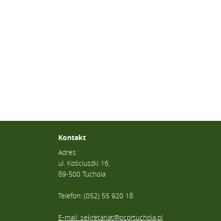
Kontakt
Adres:
ul. Kościuszki 16,
89-500 Tuchola
Telefon: (052) 55 920 18
E-mail: sekretariat@pcprtuchola.pl