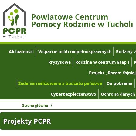
Powiatowe Centrum
Pomocy Rodzinie w Tucholi
Aktualności
Wsparcie osób niepełnosprawnych
Rodziny 
kryzysowa
Rodzina w centrum Etap I
K
Projekt „Razem fajniej
Zadania realizowane z budżetu państwa
Do pobrania
Cyberbezpieczenstwo
Ochrona danych
Strona główna
/
Projekty PCPR