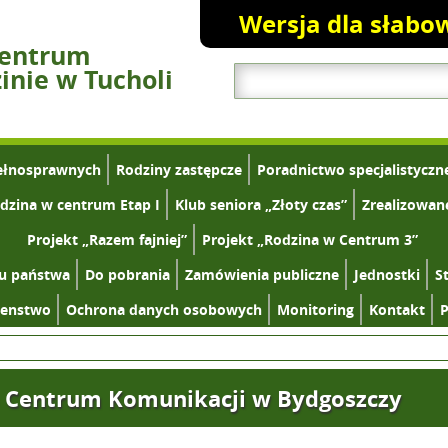
Wersja dla słabo
Centrum
nie w Tucholi
ełnosprawnych
Rodziny zastępcze
Poradnictwo specjalistyczn
dzina w centrum Etap I
Klub seniora „Złoty czas”
Zrealizowan
Projekt „Razem fajniej”
Projekt „Rodzina w Centrum 3”
tu państwa
Do pobrania
Zamówienia publiczne
Jednostki
S
zenstwo
Ochrona danych osobowych
Monitoring
Kontakt
P
 Centrum Komunikacji w Bydgoszczy