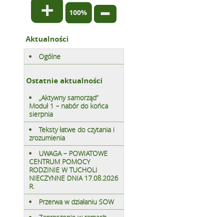
Normalny
rozmiar
Zmniejsz
rozmiar
tekstu
rozmiar
tekstu
tekstu
Aktualności
Ogólne
Ostatnie aktualności
„Aktywny samorząd”
Moduł 1 – nabór do końca
sierpnia
Teksty łatwe do czytania i
zrozumienia
UWAGA – POWIATOWE
CENTRUM POMOCY
RODZINIE W TUCHOLI
NIECZYNNE DNIA 17.08.2026
R.
Przerwa w działaniu SOW