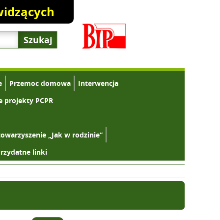
widzących
e
Przemoc domowa
Interwencja
e projekty PCPR
towarzyszenie „Jak w rodzinie”
rzydatne linki
Zwiększ