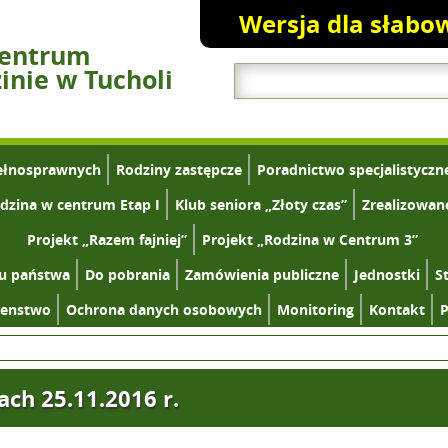
Wersja dla słabo
Centrum
nie w Tucholi
ełnosprawnych
Rodziny zastępcze
Poradnictwo specjalistyczn
dzina w centrum Etap I
Klub seniora „Złoty czas”
Zrealizowan
Projekt „Razem fajniej”
Projekt „Rodzina w Centrum 3”
tu państwa
Do pobrania
Zamówienia publiczne
Jednostki
S
zenstwo
Ochrona danych osobowych
Monitoring
Kontakt
P
ach 25.11.2016 r.