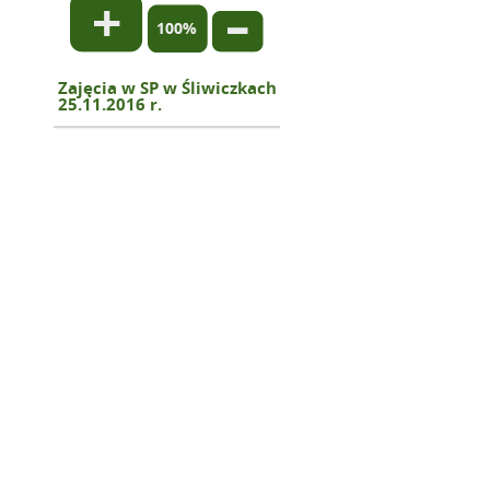
Normalny
rozmiar
Zmniejsz
rozmiar
tekstu
rozmiar
tekstu
tekstu
Zajęcia w SP w Śliwiczkach
25.11.2016 r.