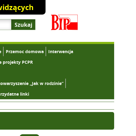
widzących
e
Przemoc domowa
Interwencja
e projekty PCPR
towarzyszenie „Jak w rodzinie”
rzydatne linki
Zwiększ