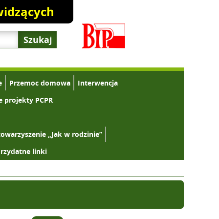
widzących
e
Przemoc domowa
Interwencja
e projekty PCPR
towarzyszenie „Jak w rodzinie”
rzydatne linki
Zwiększ