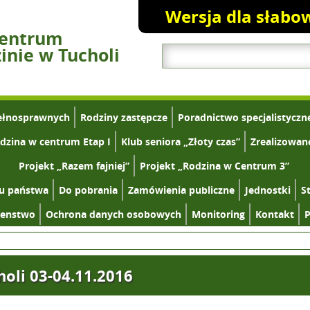
Wersja dla słabo
Centrum
nie w Tucholi
ełnosprawnych
Rodziny zastępcze
Poradnictwo specjalistyczn
dzina w centrum Etap I
Klub seniora „Złoty czas”
Zrealizowan
Projekt „Razem fajniej”
Projekt „Rodzina w Centrum 3”
tu państwa
Do pobrania
Zamówienia publiczne
Jednostki
S
zenstwo
Ochrona danych osobowych
Monitoring
Kontakt
P
holi 03-04.11.2016