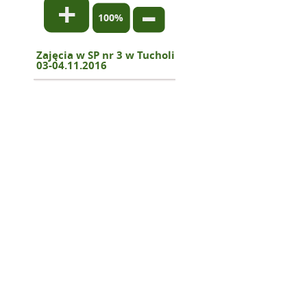
Normalny
rozmiar
Zmniejsz
rozmiar
tekstu
rozmiar
tekstu
tekstu
Zajęcia w SP nr 3 w Tucholi
03-04.11.2016