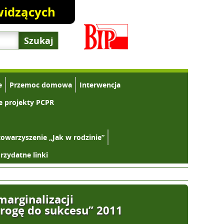
widzących
e
Przemoc domowa
Interwencja
e projekty PCPR
towarzyszenie „Jak w rodzinie”
rzydatne linki
arginalizacji
rogę do sukcesu” 2011