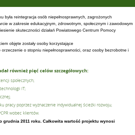
u była reintegracja osób niepełnosprawnych, zagrożonych
rcie w zakresie edukacyjnym, zdrowotnym, społecznym i zawodowym
niesienie skuteczności działań Powiatowego Centrum Pomocy
em objęte zostały osoby korzystające
 orzeczenie o stopniu niepełnosprawności, oraz osoby bezrobotne i
dał również pięć celów szczegółowych:
encji społecznych;
echnologii IT;
cznej;
ku pracy poprzez wyznaczenie indywidualnej ścieżki rozwoju;
PCPR wobec klientów.
do grudnia 2011 roku. Całkowita wartość projektu wynosi