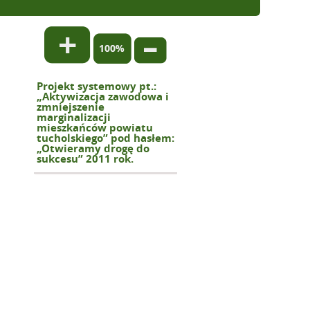
Zwiększ
Normalny
rozmiar
Zmniejsz
rozmiar
tekstu
rozmiar
tekstu
tekstu
Projekt systemowy pt.:
„Aktywizacja zawodowa i
zmniejszenie
marginalizacji
mieszkańców powiatu
tucholskiego” pod hasłem:
„Otwieramy drogę do
sukcesu” 2011 rok.