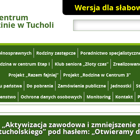
Wersja dla słabo
Centrum
nie w Tucholi
ełnosprawnych
Rodziny zastępcze
Poradnictwo specjalistyczn
dzina w centrum Etap I
Klub seniora „Złoty czas”
Zrealizowan
Projekt „Razem fajniej”
Projekt „Rodzina w Centrum 3”
tu państwa
Do pobrania
Zamówienia publiczne
Jednostki
S
zenstwo
Ochrona danych osobowych
Monitoring
Kontakt
P
 „Aktywizacja zawodowa i zmniejszenie m
ucholskiego” pod hasłem: „Otwieramy d