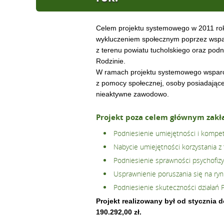
Celem projektu systemowego w 2011 rok
wykluczeniem społecznym poprzez wspa
z terenu powiatu tucholskiego oraz pod
Rodzinie.
W ramach projektu systemowego wsparci
z pomocy społecznej, osoby posiadające
nieaktywne zawodowo.
Projekt poza celem głównym zakła
Podniesienie umiejętności i kompet
Nabycie umiejętności korzystania z t
Podniesienie sprawności psychofizy
Usprawnienie poruszania się na ryn
Podniesienie skuteczności działań 
Projekt realizowany był od stycznia 
190.292,00 zł.