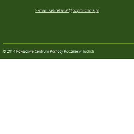
E-mail: sekretariat@pcprtuchola.pl
© 2014 Powiatowe Centrum Pomocy Rodzinie w Tucholi