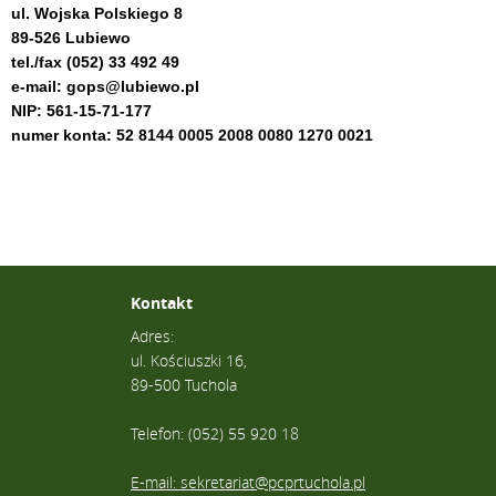
ul. Wojska Polskiego 8
89-526 Lubiewo
tel./fax (052) 33 492 49
e-mail: gops@lubiewo.pl
NIP: 561-15-71-177
numer konta: 52 8144 0005 2008 0080 1270 0021
Kontakt
Adres:
ul. Kościuszki 16,
89-500 Tuchola
Telefon: (052) 55 920 18
E-mail: sekretariat@pcprtuchola.pl