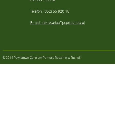
Telefon: (052) 55 920 18
E-mail: sekretariat@pcprtuchola.pl
© 2014 Powiatowe Centrum Pomocy Rodzinie w Tucholi